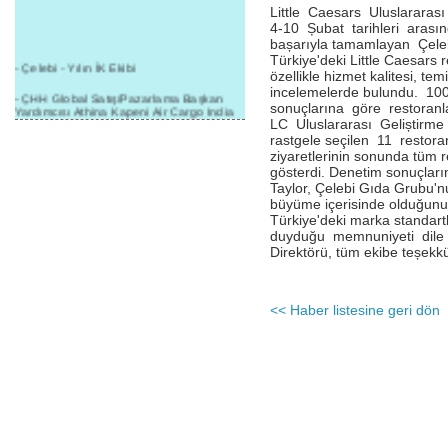
Little Caesars Uluslararası
4-10 Șubat tarihleri arasın
bașarıyla tamamlayan Çele
Türkiye'deki Little Caesars 
- Çelebi - Yılın İK Ekibi
özellikle hizmet kalitesi, t
incelemelerde bulundu. 10
- ÇHH Global Satış/Pazarlama Başkan
sonuçlarına göre restoran
Yardımcısı Athina Kapeni Air Cargo India
LC Uluslararası Geliștirme
etkinliğinde panele katıldı
rastgele seçilen 11 restora
- Çelebi Delhi Kargo'ya : Yılın Cargo
ziyaretlerinin sonunda tüm r
Hizmet Sağlayıcısı" Ödülü!
gösterdi. Denetim sonuçların
Taylor, Çelebi Gıda Grubu'nun
- 8.1.2016 / Çelebi Genel Müdürlük - Yeni
büyüme içerisinde olduğunu gö
Yılın İlk Buluşması
Türkiye'deki marka standar
duyduğu memnuniyeti dile g
- 1Goal/1Team/1Company- 8.1.2016 /
Direktörü, tüm ekibe teșekkür
Çelebi Aviation Holding's First Event of the
New Year
- Çelebi Delhi Yer Hizmetleri'nden Cathay
<< Haber listesine geri dön
Pacific Kargo'ya ramp hizmeti başladı
- ÇelebiNas'dan Cathay Pacific'e yolcu,
ramp, kargo, depolama hizmeti bir arada!
- Havaalanı Yer Hizmetleri kategorisinde
2015 Skalite Ödülü Çelebi Hava
Servisi'nin oldu!
- G20 Zirvesinde Çelebi Hava Servisi