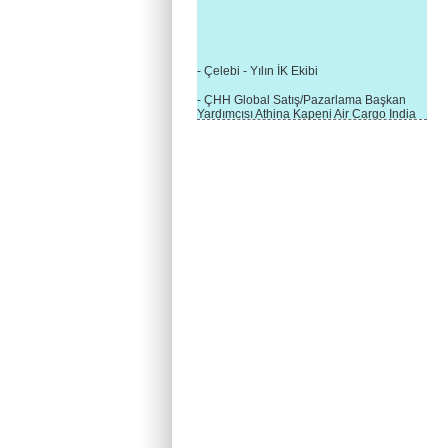
- Çelebi - Yılın İK Ekibi
- ÇHH Global Satış/Pazarlama Başkan
Yardımcısı Athina Kapeni Air Cargo India
etkinliğinde panele katıldı
- Çelebi Delhi Kargo'ya : Yılın Cargo
Hizmet Sağlayıcısı" Ödülü!
- 8.1.2016 / Çelebi Genel Müdürlük - Yeni
Yılın İlk Buluşması
- 1Goal/1Team/1Company- 8.1.2016 /
Çelebi Aviation Holding's First Event of the
New Year
- Çelebi Delhi Yer Hizmetleri'nden Cathay
Pacific Kargo'ya ramp hizmeti başladı
- ÇelebiNas'dan Cathay Pacific'e yolcu,
ramp, kargo, depolama hizmeti bir arada!
- Havaalanı Yer Hizmetleri kategorisinde
2015 Skalite Ödülü Çelebi Hava
Servisi'nin oldu!
- G20 Zirvesinde Çelebi Hava Servisi