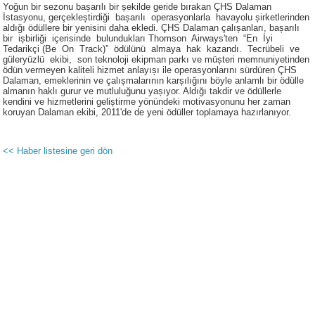
Yoğun bir sezonu bașarılı bir șekilde geride bırakan ÇHS Dalaman
İstasyonu, gerçekleștirdiği bașarılı operasyonlarla havayolu șirketlerinden
aldığı ödüllere bir yenisini daha ekledi. ÇHS Dalaman çalıșanları, bașarılı
bir ișbirliği içerisinde bulundukları Thomson Airways'ten “En İyi
Tedarikçi (Be On Track)” ödülünü almaya hak kazandı. Tecrübeli ve
güleryüzlü ekibi, son teknoloji ekipman parkı ve müșteri memnuniyetinden
ödün vermeyen kaliteli hizmet anlayıșı ile operasyonlarını sürdüren ÇHS
Dalaman, emeklerinin ve çalıșmalarının karșılığını böyle anlamlı bir ödülle
almanın haklı gurur ve mutluluğunu yașıyor. Aldığı takdir ve ödüllerle
kendini ve hizmetlerini geliștirme yönündeki motivasyonunu her zaman
koruyan Dalaman ekibi, 2011'de de yeni ödüller toplamaya hazırlanıyor.
<< Haber listesine geri dön