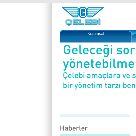
Kurumsal
Geleceği so
yönetebilmek
Çelebi amaçlara ve 
bir yönetim tarzı be
Haberler