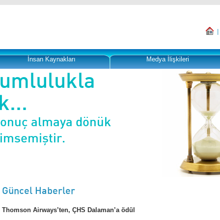
İnsan Kaynakları
Medya İlişkileri
rumlulukla
...
sonuç almaya dönük
nimsemiştir.
Güncel Haberler
Thomson Airways’ten, ÇHS Dalaman’a ödül