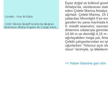
Eşsiz doğal ve kültürel güzel
Antalya'da, uluslararası sta
eden Çelebi Marina Antalya,
ağırladı. Çelebi Marina, 15
- Çelebi - Yılın İK Ekibi
yatlardan Moonlight II'ye ev
günden bu yana marinada k
- ÇHH Global Satış/Pazarlama Başkan
II; misafir asansörü, saunası
Yardımcısı Athina Kapeni Air Cargo India
dinlenme odalarıyla görenle
etkinliğinde panele katıldı
14,44 m ve derinliği 4,15 m o
- Çelebi Delhi Kargo'ya : Yılın Cargo
ağırlayabilen mega yat, Ant
Hizmet Sağlayıcısı" Ödülü!
Çelebi çalışanlarından en iyi
uğurlarken “Yolunuz açık ol
- 8.1.2016 / Çelebi Genel Müdürlük - Yeni
olsun” terimiyle, iyi dileklerini
Yılın İlk Buluşması
- 1Goal/1Team/1Company- 8.1.2016 /
Çelebi Aviation Holding's First Event of the
<< Haber listesine geri dön
New Year
- Çelebi Delhi Yer Hizmetleri'nden Cathay
Pacific Kargo'ya ramp hizmeti başladı
- ÇelebiNas'dan Cathay Pacific'e yolcu,
ramp, kargo, depolama hizmeti bir arada!
- Havaalanı Yer Hizmetleri kategorisinde
2015 Skalite Ödülü Çelebi Hava
Servisi'nin oldu!
- G20 Zirvesinde Çelebi Hava Servisi