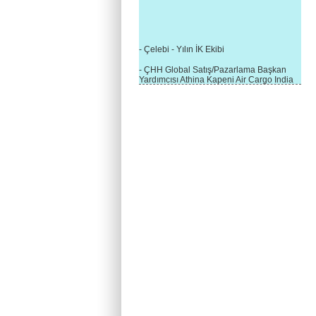
- Çelebi - Yılın İK Ekibi
- ÇHH Global Satış/Pazarlama Başkan
Yardımcısı Athina Kapeni Air Cargo India
etkinliğinde panele katıldı
- Çelebi Delhi Kargo'ya : Yılın Cargo
Hizmet Sağlayıcısı" Ödülü!
- 8.1.2016 / Çelebi Genel Müdürlük - Yeni
Yılın İlk Buluşması
- 1Goal/1Team/1Company- 8.1.2016 /
Çelebi Aviation Holding's First Event of the
New Year
- Çelebi Delhi Yer Hizmetleri'nden Cathay
Pacific Kargo'ya ramp hizmeti başladı
- ÇelebiNas'dan Cathay Pacific'e yolcu,
ramp, kargo, depolama hizmeti bir arada!
- Havaalanı Yer Hizmetleri kategorisinde
2015 Skalite Ödülü Çelebi Hava
Servisi'nin oldu!
- G20 Zirvesinde Çelebi Hava Servisi