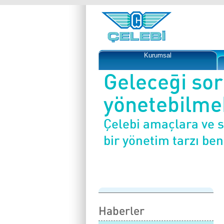
Kurumsal
Geleceği so
yönetebilmek
Çelebi amaçlara ve 
bir yönetim tarzı be
Haberler