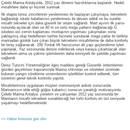
Çelebi Marina Antalya'da, 2012 yaz dönemi hazırlıklarına başlandı. Hedef,
misafirlere daha iyi hizmet sunmak.
İlk etapta tonoz zincirlerinin yenilenmesi ile başlayan çalışmaya, teknelerin
bağlandığı iskele halatlarının yenilenmesi ile devam edildi ve bu suretle
misafir tekneler için daha güvenli bir ortam sağlandı. Mart ayının ilk yarısı
sonunda açılacak olan ve 40 m ve üstü mega yatların bağlanacağı G
iskelesi üst zemin kaplaması montajının yapılması çalışmaları sona
yaklaşmış olup hedeflenen tarihte hizmete sunularak mega yatlar ile birlikte
marinadan günlük tura çıkan büyük teknelerin misafirlerine de daha konforlu
bir biniş sağlanacak. 200 Tonluk lift havuzunun alt yapı güçlendirme işleri
yapılarak, Yaz sezonunda denize indirilecek veya karaya çıkartılacak olan
teknelerin atma ve çekme işlemlerinin daha emniyetli bir şekilde yapılması
sağlandı.
Deniz Turizmi Yönetmeliğinin ilgisi maddesi gereği Güvenlik önlemlerinin
gözden geçirilmesi kapsamında Marina rıhtımları ve iskeleleri üzerinde
bulunan yangın söndürme sistemlerinin işlerlikleri kontrol edilerek, tüm
sistemin genel teknik kontrolü yapıldı.
Misafirlerimize uygulanan müşteri memnuniyeti anketi sonucunda
Marinamızın elde ettiği göğüs kabartıcı sonucun yarattığı motivasyonla
Çelebi Marina Antalya yönetim ve çalışanları 2012 yaz sezonunda bir
Marinanın misafir teknelere sunabileceği her türlü konforu en üst seviyede
yaşatmayı hedeflemektedir.
<< Haber listesine geri dön