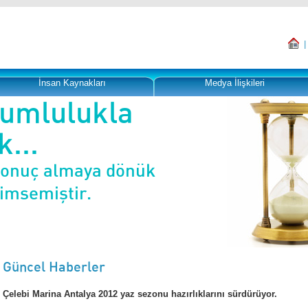
İnsan Kaynakları
Medya İlişkileri
rumlulukla
...
sonuç almaya dönük
nimsemiştir.
Güncel Haberler
Çelebi Marina Antalya 2012 yaz sezonu hazırlıklarını sürdürüyor.