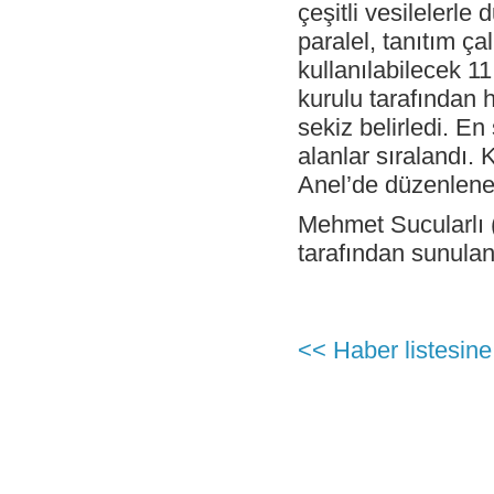
Antalya İstasyonu Ekibinden Kusursuz
çeşitli vesilelerle
Hizmet!
paralel, tanıtım ça
- Çelebi Havacılık Holding Grup CEO
kullanılabilecek 1
Onno Boots "Air Cargo Update"
Dergisi'nde
kurulu tarafından 
- Çelebi Koşu Takımı "Çelebrities"'TOÇEV
sekiz belirledi. E
yardımseverlik koşusunda!
alanlar sıralandı. 
- Çelebi Havacılık Grup CEO'su Onno
Boots Endonezya Havaalanları ve
Anel’de düzenlenen 
Havacılık Forumunda Konuşmacı Oldu
Mehmet Sucularlı
- Çelebi Delhi Yer Hizmetleri ISAGO
denetimi başarı ile tamamlandı!
tarafından sunulan
- Canan Çelebioğlu DEIK Türkiye-
Hindistan İş Konseyi Başkanı seçildi
- ÇHS Bodrum İstasyonu "Engelsiz
Havaalanı Kuruluşu" Sertifikasını aldı!
<< Haber listesine
- ÇHS Dalaman İstasyonu "Engelsiz
Havaalanı Kuruluşu" Sertifikasını aldı!
- Çelebi Havacılık Holding Mali İşler
Başkanı Elvan Hamidoğlu iki konferansta
konuşmacı idi.
- Sayın Canan Çelebioğlu DEIK Türkiye-
Hindistan İş Konseyi Başkanı seçildi.