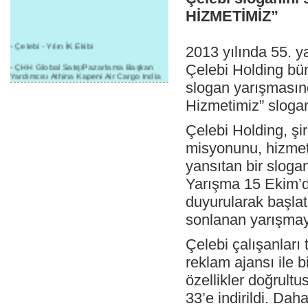
HİZMETİMİZ”
- Çelebi - Yılın İK Ekibi
2013 yılında 55. y
- ÇHH Global Satış/Pazarlama Başkan
Çelebi Holding b
Yardımcısı Athina Kapeni Air Cargo India
etkinliğinde panele katıldı
slogan yarışması
Hizmetimiz” sloganı
- Çelebi Delhi Kargo'ya : Yılın Cargo
Hizmet Sağlayıcısı" Ödülü!
Çelebi Holding, şi
- 8.1.2016 / Çelebi Genel Müdürlük - Yeni
Yılın İlk Buluşması
misyonunu, hizmet 
yansıtan bir sloga
- 1Goal/1Team/1Company- 8.1.2016 /
Çelebi Aviation Holding's First Event of the
Yarışma 15 Ekim’d
New Year
duyurularak başlat
- Çelebi Delhi Yer Hizmetleri'nden Cathay
Pacific Kargo'ya ramp hizmeti başladı
sonlanan yarışmaya
- ÇelebiNas'dan Cathay Pacific'e yolcu,
Çelebi çalışanları
ramp, kargo, depolama hizmeti bir arada!
reklam ajansı ile 
- Havaalanı Yer Hizmetleri kategorisinde
2015 Skalite Ödülü Çelebi Hava
özellikler doğrult
Servisi'nin oldu!
33’e indirildi. Da
- G20 Zirvesinde Çelebi Hava Servisi