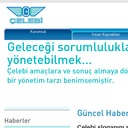
Kurumsal
İnsan Kaynakları
Geleceği sorumlulukl
yönetebilmek...
Çelebi amaçlara ve sonuç almaya d
bir yönetim tarzı benimsemiştir.
Güncel Haber
Haberler
Çelebi sloganını