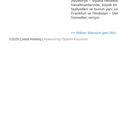
Avusturya – Viyana Hindista
havalimanlarında, büyük bir 
- Katar Havayolları Delhi’de Çelebi ‘yi
faaliyetleri ve bunun yanı 
seçti.
Frankfurt ve Hindistan – De
hizmetleri veriyor.
- Ingiliz Havayolları-British Airways,
Londra Heathrow–Viyana arasında
haftada 5 uçuşuna ek olarak, Viyana-
Londra – Gatwick arasında yeni 6 uçuşa
<< Haber listesine geri dön
başladığını duyurdu
©2026 Çelebi Holding |
Powered by Tayburn Kurumsal
- Çelebi Delhi Kargo Cathay Pacific
Havayolları’ndan teşekkür belgesi aldı
- EN GÜÇLÜ 50 İK LİDERİ
- CEO'muz Onno Boots ile yapılan
Unibusiness Dergisi Röportajı
- Çelebi Akademi IV mezunlarını verdi.
- Çelebi Delhi Kargo Terminali’nin CII “En
iyi Terminal İşleticisi” kategorisinde
ödüllendirilmiştir.
- ÇELEBİ IGHC SPONSORU
- Geleneksel Resim Yarışmamızın
kazananlarını kutlarız...
- Çelebi Delhi Yer Hizmetleri Air Asia
firmasinin iç hat uçuşlarına hizmet