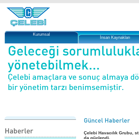
Kurumsal
İnsan Kaynakları
Geleceği sorumlulukl
yönetebilmek...
Çelebi amaçlara ve sonuç almaya d
bir yönetim tarzı benimsemiştir.
Güncel Haberler
Haberler
Çelebi Havacılık Grubu, st
da güçlendi.