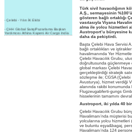
Türk sivil havacılığının k
A.Ş., sermayesinin %100’ü
gösteren bağlı ortaklığı 
- Çelebi - Yılın İK Ekibi
vasıtasıyla Viyana Havalim
alma ile yolcu hizmetleri
- ÇHH Global Satış/Pazarlama Başkan
Austroport’u bünyesine ka
Yardımcısı Athina Kapeni Air Cargo India
daha da pekiştirdi.
etkinliğinde panele katıldı
Başta Çelebi Hava Servisi 
- Çelebi Delhi Kargo'ya : Yılın Cargo
bağlı ortaklıkları ve iştirakleri
Hizmet Sağlayıcısı" Ödülü!
havalimanında Yer Hizmetle
- 8.1.2016 / Çelebi Genel Müdürlük - Yeni
Çelebi Havacılık Grubu, ulus
Yılın İlk Buluşması
doğrultusunda güçlenmeye de
global markası Çelebi Havac
- 1Goal/1Team/1Company- 8.1.2016 /
gerçekleştirdiği stratejik sa
Çelebi Aviation Holding's First Event of the
sözleşme ile; CGSA (Çelebi
New Year
Avusturya), hizmet verdiği 
alanında rakibi konumunda 
- Çelebi Delhi Yer Hizmetleri'nden Cathay
Flugzeugabferti-gungs GmbH
Pacific Kargo'ya ramp hizmeti başladı
hisselerinin tamamını devral
- ÇelebiNas'dan Cathay Pacific'e yolcu,
Austroport, iki yılda 40 b
ramp, kargo, depolama hizmeti bir arada!
Çelebi Havacılık Grubu bünye
- Havaalanı Yer Hizmetleri kategorisinde
Havalimanı’nda müşterisi bul
2015 Skalite Ödülü Çelebi Hava
yolcularına yolcu hizmetleri 
Servisi'nin oldu!
ve buluntu eşya&bagaj, pers
- G20 Zirvesinde Çelebi Hava Servisi
Havalimanı’nda 124 personel