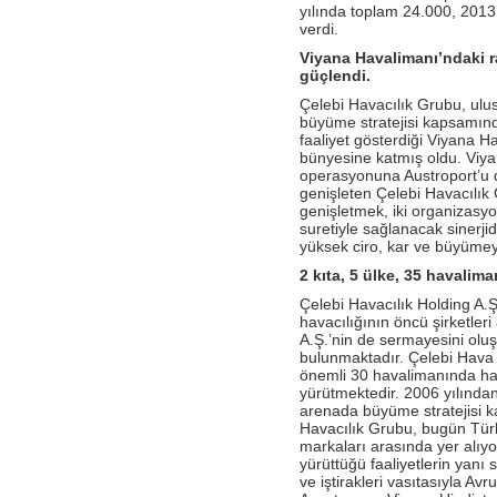
Antalya İstasyonu Ekibinden Kusursuz
yılında toplam 24.000, 2013
Hizmet!
verdi.
- Çelebi Havacılık Holding Grup CEO
Viyana Havalimanı’ndaki r
Onno Boots "Air Cargo Update"
güçlendi.
Dergisi'nde
Çelebi Havacılık Grubu, ulu
- Çelebi Koşu Takımı "Çelebrities"'TOÇEV
büyüme stratejisi kapsamında 
yardımseverlik koşusunda!
faaliyet gösterdiği Viyana Ha
bünyesine katmış oldu. Viy
- Çelebi Havacılık Grup CEO'su Onno
operasyonuna Austroport’u 
Boots Endonezya Havaalanları ve
genişleten Çelebi Havacılık
Havacılık Forumunda Konuşmacı Oldu
genişletmek, iki organizasyo
- Çelebi Delhi Yer Hizmetleri ISAGO
suretiyle sağlanacak sinerj
denetimi başarı ile tamamlandı!
yüksek ciro, kar ve büyüme
2 kıta, 5 ülke, 35 havalim
- Canan Çelebioğlu DEIK Türkiye-
Hindistan İş Konseyi Başkanı seçildi
Çelebi Havacılık Holding A.Ş.,
havacılığının öncü şirketler
- ÇHS Bodrum İstasyonu "Engelsiz
Havaalanı Kuruluşu" Sertifikasını aldı!
A.Ş.’nin de sermayesini olu
bulunmaktadır. Çelebi Hava S
- ÇHS Dalaman İstasyonu "Engelsiz
önemli 30 havalimanında hava
Havaalanı Kuruluşu" Sertifikasını aldı!
yürütmektedir. 2006 yılından
arenada büyüme stratejisi 
- Çelebi Havacılık Holding Mali İşler
Havacılık Grubu, bugün Türk 
Başkanı Elvan Hamidoğlu iki konferansta
markaları arasında yer alıyo
konuşmacı idi.
yürüttüğü faaliyetlerin yanı s
ve iştirakleri vasıtasıyla A
- Sayın Canan Çelebioğlu DEIK Türkiye-
Hindistan İş Konseyi Başkanı seçildi.