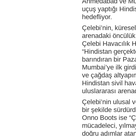
Ahmedabad ve Mum
vermeye basladı.
uçuş yaptığı Hindi
- Çelebi Macaristan; Qatar havayolları
denetmenleri tarafından 20-24 Nisan
hedefliyor.
tarihleri arasında gerçekleştirilen ISAGO
denetimini “0” bulgu ile tamamlamıştır.
Çelebi’nin, küresel
- Çelebi Ahmedabad Ekibi, 1 Haziran
arenadaki öncülük 
2015 tarihi itibarı ile Etihad uçuşlarına
hizmet vermeye başladı.
Çelebi Havacılık 
- Çelebi Budapeşte Ekibi; 2.6.2015 tarihi
“Hindistan gerçekt
itibarı ile, Iberia’nın haftada üç uçuşuna
yer hizmetleri sağlamaya başladı.
barındıran bir Paz
Mumbai’ye ilk gird
- The most valuable social responsibility
project of Çelebi Ground Handling &
ve çağdaş altyapım
Çelebi Aviation Holding aiming to provide
the qualified human resources to the civil
Hindistan sivil hava
aviation sector.
uluslararası aren
- Çelebi Ahmedabad Ekibi, 1 Haziran
2015 tarihi itibarı ile Etihad Havayolu
Çelebi’nin ulusal v
şirketinin haftanın her günü gerçekleşecek
uçuşlarına hizmet vermeye başladı.
bir şekilde sürdür
- Çelebi Hava Servisi, 26-29.04.2015
Onno Boots ise “Çe
tarihleri arasında İstanbul’da
gerçekleşecek 28. IATA Yer Hizmetleri
mücadeleci, yılmay
Konferansı’nın “Platin” Sponsoru oldu!
doğru adımlar atan
- Çelebi’nin yeni kargo&antrepo binası