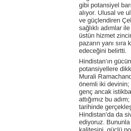
Atatürk Havalimanı’nda hizmete girdi
gibi potansiyel ba
alıyor. Ulusal ve u
- Atatürk Havalimanı'nda da, 787
Dreamliner demo uçuşuna Çelebi Hava
ve güçlendiren Çel
Servisi hizmeti
sağlıklı adımlar i
- United Cargo'dan Çelebi Cargo'ya "2014
En İyi Hizmet Sağlayıcı" Ödülü
üstün hizmet zincir
- Budapeşte Havaalanı ortakları için gala
pazarın yanı sıra
yemeği ve ödül yağmuru
edeceğini belirtti.
- Çelebi ailesinden anlamlı sergi
Hindistan’ın gücün
- Türkiye’nin global markası, küresel
arenadaki büyümesine güçlü adımlarla
potansiyellere di
devam ediyor: Çelebi Ahmedabad
Havalimanı’nda
Murali Ramachandra
önemli iki devinin;
- Çelebi Budapeşte Havalimanı’nda 2 yeni
“lounge” açtı
genç ancak istikba
- Onno Boots Çelebi Havacılık Holding’in
attığımız bu adım;
yeni CEO’su oldu
tarihinde gerçekleş
- Çelebi’nin mükemmeliyetçi hizmeti
ödüllerle tescillenmeye devam ediyor
Hindistan’da da si
- Korean Air de Çelebi’yi tercih etti
ediyoruz. Bununla 
kalitesini, güçlü p
- Çelebi’nin mükemmeliyetçi hizmetine bir