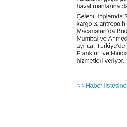
ödül de Thomas Cook’tan geldi.
havalimanlarına da
- Erzincan Üniversitesi Ali Cavit
Çelebioğlu Sivil Havacılık Yüksekokulu
Çelebi, toplamda 3
kargo & antrepo hiz
- Türk sivil havacılığının trajikomik
hikayeleri “Terminalde Şenlik Var”
Macaristan’da Bud
oyununa konu oldu
Mumbai ve Ahmedab
- Çelebi Kargo, İstanbul ve Delhi’de RA3
Sertifikaları ile tescillendi
ayrıca, Türkiye’d
- Çelebi, Atatürk Havalimanı’ndaki yeni
Frankfurt ve Hindi
üssünde operasyonlara başladı
hizmetleri veriyor.
- Çelebi Kargo, İstanbul ve Delhi’de RA3
Sertifikaları ile tescillendi.
- Çelebi Konferansı 3
- Celebi Platinum Business Aviation
<< Haber listesine
Services (Türkçe unvan), EBACE (Avrupa
İş Havacılığı Fuarı) 2014’e katıldı.
- Çelebi, 56’ncı Kuruluş Yıldönümü’nü yurt
içi ve yurtdışında personeli ile kutladı.
- Çelebi Hindistan bölgesine CEO atadı.
- Çelebi, Atatürk Havalimanı’ndaki yeni
üssünde operasyonlara başladı.