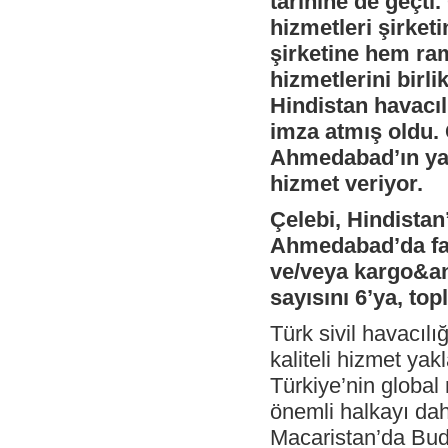
tarihine de geçti.
Hizmet!
hizmetleri şirketi
- Çelebi Havacılık Holding Grup CEO
şirketine hem ra
Onno Boots "Air Cargo Update"
Dergisi'nde
hizmetlerini birl
- Çelebi Koşu Takımı "Çelebrities"'TOÇEV
Hindistan havacılı
yardımseverlik koşusunda!
imza atmış oldu. 
- Çelebi Havacılık Grup CEO'su Onno
Ahmedabad’ın ya
Boots Endonezya Havaalanları ve
Havacılık Forumunda Konuşmacı Oldu
hizmet veriyor.
- Çelebi Delhi Yer Hizmetleri ISAGO
denetimi başarı ile tamamlandı!
Çelebi, Hindistan
Ahmedabad’da faal
- Canan Çelebioğlu DEIK Türkiye-
Hindistan İş Konseyi Başkanı seçildi
ve/veya kargo&ant
- ÇHS Bodrum İstasyonu "Engelsiz
sayısını 6’ya, top
Havaalanı Kuruluşu" Sertifikasını aldı!
- ÇHS Dalaman İstasyonu "Engelsiz
Türk sivil havacıl
Havaalanı Kuruluşu" Sertifikasını aldı!
kaliteli hizmet ya
- Çelebi Havacılık Holding Mali İşler
Türkiye’nin global 
Başkanı Elvan Hamidoğlu iki konferansta
konuşmacı idi.
önemli halkayı dah
- Sayın Canan Çelebioğlu DEIK Türkiye-
Macaristan’da Bud
Hindistan İş Konseyi Başkanı seçildi.