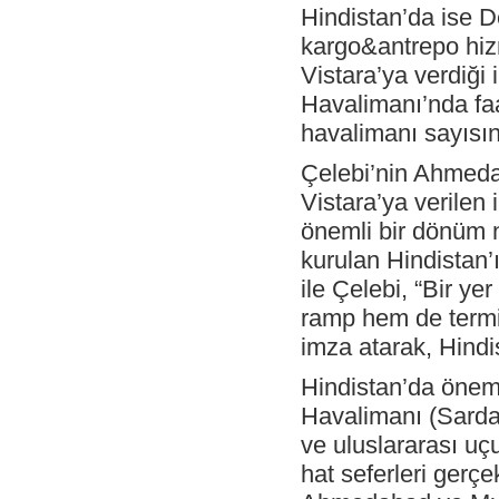
Hindistan’da ise D
- Katar Havayolları Delhi’de Çelebi ‘yi
kargo&antrepo hizm
seçti.
Vistara’ya verdiği 
- Ingiliz Havayolları-British Airways,
Londra Heathrow–Viyana arasında
Havalimanı’nda faa
haftada 5 uçuşuna ek olarak, Viyana-
Londra – Gatwick arasında yeni 6 uçuşa
havalimanı sayısın
başladığını duyurdu
Çelebi’nin Ahmedab
- Çelebi Delhi Kargo Cathay Pacific
Havayolları’ndan teşekkür belgesi aldı
Vistara’ya verilen i
- EN GÜÇLÜ 50 İK LİDERİ
önemli bir dönüm no
- CEO'muz Onno Boots ile yapılan
kurulan Hindistan’
Unibusiness Dergisi Röportajı
ile Çelebi, “Bir ye
- Çelebi Akademi IV mezunlarını verdi.
ramp hem de termina
- Çelebi Delhi Kargo Terminali’nin CII “En
imza atarak, Hindis
iyi Terminal İşleticisi” kategorisinde
ödüllendirilmiştir.
Hindistan’da önem
- ÇELEBİ IGHC SPONSORU
Havalimanı (Sardar
- Geleneksel Resim Yarışmamızın
ve uluslararası uçu
kazananlarını kutlarız...
hat seferleri gerçek
- Çelebi Delhi Yer Hizmetleri Air Asia
firmasinin iç hat uçuşlarına hizmet