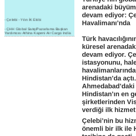
arenadaki büyüme
devam ediyor: Ç
- Çelebi - Yılın İK Ekibi
Havalimanı’nda
- ÇHH Global Satış/Pazarlama Başkan
Yardımcısı Athina Kapeni Air Cargo India
etkinliğinde panele katıldı
Türk havacılığını
- Çelebi Delhi Kargo'ya : Yılın Cargo
küresel arenadak
Hizmet Sağlayıcısı" Ödülü!
devam ediyor. Çel
- 8.1.2016 / Çelebi Genel Müdürlük - Yeni
istasyonunu, hal
Yılın İlk Buluşması
havalimanlarında
- 1Goal/1Team/1Company- 8.1.2016 /
Çelebi Aviation Holding's First Event of the
Hindistan’da açtı
New Year
Ahmedabad’daki f
- Çelebi Delhi Yer Hizmetleri'nden Cathay
Pacific Kargo'ya ramp hizmeti başladı
Hindistan’ın en 
şirketlerinden Vi
- ÇelebiNas'dan Cathay Pacific'e yolcu,
ramp, kargo, depolama hizmeti bir arada!
verdiği ilk hizmet
- Havaalanı Yer Hizmetleri kategorisinde
2015 Skalite Ödülü Çelebi Hava
Çelebi’nin bu hiz
Servisi'nin oldu!
önemli bir ilk ile
- G20 Zirvesinde Çelebi Hava Servisi
Antalya İstasyonu Ekibinden Kusursuz