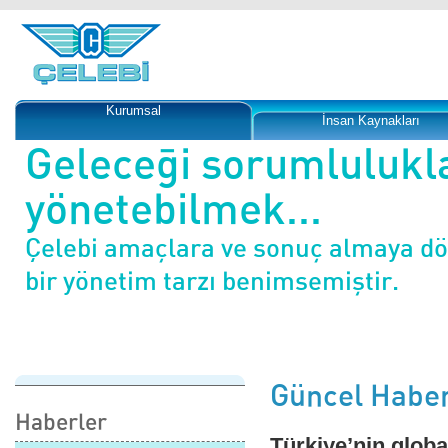
Kurumsal
İnsan Kaynakları
Geleceği sorumlulukl
yönetebilmek...
Çelebi amaçlara ve sonuç almaya d
bir yönetim tarzı benimsemiştir.
Güncel Haber
Haberler
Türkiye’nin globa