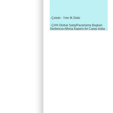
- Çelebi - Yılın İK Ekibi
- ÇHH Global Satış/Pazarlama Başkan
Yardımcısı Athina Kapeni Air Cargo India
etkinliğinde panele katıldı
- Çelebi Delhi Kargo'ya : Yılın Cargo
Hizmet Sağlayıcısı" Ödülü!
- 8.1.2016 / Çelebi Genel Müdürlük - Yeni
Yılın İlk Buluşması
- 1Goal/1Team/1Company- 8.1.2016 /
Çelebi Aviation Holding's First Event of the
New Year
- Çelebi Delhi Yer Hizmetleri'nden Cathay
Pacific Kargo'ya ramp hizmeti başladı
- ÇelebiNas'dan Cathay Pacific'e yolcu,
ramp, kargo, depolama hizmeti bir arada!
- Havaalanı Yer Hizmetleri kategorisinde
2015 Skalite Ödülü Çelebi Hava
Servisi'nin oldu!
- G20 Zirvesinde Çelebi Hava Servisi