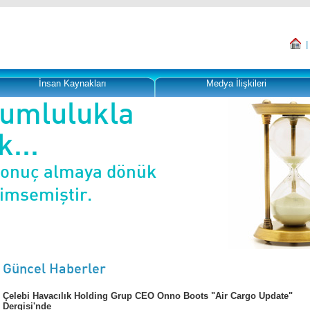
İnsan Kaynakları
Medya İlişkileri
rumlulukla
...
sonuç almaya dönük
nimsemiştir.
Güncel Haberler
Çelebi Havacılık Holding Grup CEO Onno Boots "Air Cargo Update"
Dergisi'nde