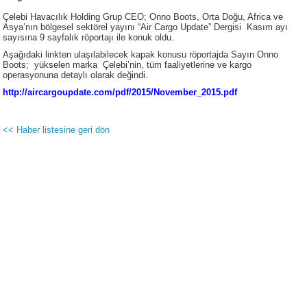
Çelebi Havacılık Holding Grup CEO; Onno Boots, Orta Doğu, Africa ve
Asya’nın bölgesel sektörel yayını “Air Cargo Update” Dergisi Kasım ayı
sayısına 9 sayfalık röportajı ile konuk oldu.
Aşağıdaki linkten ulaşılabilecek kapak konusu röportajda Sayın Onno
Boots; yükselen marka Çelebi’nin, tüm faaliyetlerine ve kargo
operasyonuna detaylı olarak değindi.
http://aircargoupdate.com/pdf/2015/November_2015.pdf
<< Haber listesine geri dön