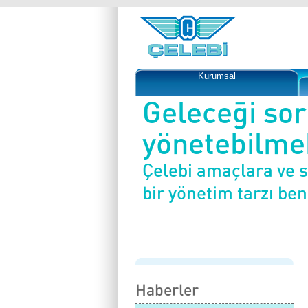
Kurumsal
Geleceği so
yönetebilmek
Çelebi amaçlara ve 
bir yönetim tarzı be
Haberler