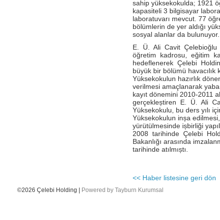
sahip yüksekokulda; 1921 öğr
kapasiteli 3 bilgisayar labora
- Katar Havayolları Delhi’de Çelebi ‘yi
laboratuvarı mevcut. 77 öğret
seçti.
bölümlerin de yer aldığı yük
sosyal alanlar da bulunuyor.
- Ingiliz Havayolları-British Airways,
Londra Heathrow–Viyana arasında
E. Ü. Ali Cavit Çelebioğlu
haftada 5 uçuşuna ek olarak, Viyana-
öğretim kadrosu, eğitim ka
Londra – Gatwick arasında yeni 6 uçuşa
başladığını duyurdu
hedeflenerek Çelebi Holdi
büyük bir bölümü havacılık 
- Çelebi Delhi Kargo Cathay Pacific
Yüksekokulun hazırlık dönemi i
Havayolları’ndan teşekkür belgesi aldı
verilmesi amaçlanarak yabanc
kayıt dönemini 2010-2011 
- EN GÜÇLÜ 50 İK LİDERİ
gerçekleștiren E. Ü. Ali Cav
Yüksekokulu, bu ders yılı iç
- CEO'muz Onno Boots ile yapılan
Yüksekokulun inșa edilmesi, 
Unibusiness Dergisi Röportajı
yürütülmesinde ișbirliği ya
- Çelebi Akademi IV mezunlarını verdi.
2008 tarihinde Çelebi Holdi
Bakanlığı arasında imzalan
- Çelebi Delhi Kargo Terminali’nin CII “En
tarihinde atılmıștı.
iyi Terminal İşleticisi” kategorisinde
ödüllendirilmiştir.
- ÇELEBİ IGHC SPONSORU
<< Haber listesine geri dön
- Geleneksel Resim Yarışmamızın
©2026 Çelebi Holding |
Powered by Tayburn Kurumsal
kazananlarını kutlarız...
- Çelebi Delhi Yer Hizmetleri Air Asia
firmasinin iç hat uçuşlarına hizmet