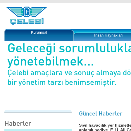
Kurumsal
İnsan Kaynakları
Geleceği sorumlulukl
yönetebilmek...
Çelebi amaçlara ve sonuç almaya d
bir yönetim tarzı benimsemiştir.
Güncel Haberler
Haberler
Sivil havacılık yer hizm
anlamlı hediye. E. Ü. Ali C