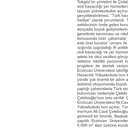
Antalya İstasyonu Ekibinden Kusursuz
Tokgöz'ün yönetimi ile Çeleb
Hizmet!
sivil havacılığı yer hizmetle
tașıyan yüksekokulun açıl
- Çelebi Havacılık Holding Grup CEO
gerçekleștirilmesi, “Türk hav
Onno Boots "Air Cargo Update"
hediye” olarak yorumlandı. Tü
Dergisi'nde
sektörünün önde gelen kurul
dünyada büyük gelișmelerin y
- Çelebi Koşu Takımı "Çelebrities"'TOÇEV
genelinde tanınması ve nite
yardımseverlik koşusunda!
konusunda özel çalıșmalar 
- Çelebi Havacılık Grup CEO'su Onno
eski özel kuruluș” unvanı ile
Boots Endonezya Havaalanları ve
ıșığında uyguladığı İK politika
Havacılık Forumunda Konuşmacı Oldu
sivil havacılığı ve yer hizm
adeta bir okul vazifesi görü
- Çelebi Delhi Yer Hizmetleri ISAGO
sektöre nitelikli personel 
denetimi başarı ile tamamlandı!
projelere de destek veriyor
Erzincan Üniversitesi ișbirliğ
- Canan Çelebioğlu DEIK Türkiye-
Hindistan İş Konseyi Başkanı seçildi
Havacılık Yüksekokulu'nun k
yönde çok önemli bir adım at
- ÇHS Bodrum İstasyonu "Engelsiz
sektörel olușumunda büyük 
Havaalanı Kuruluşu" Sertifikasını aldı!
yaptığı çalıșmalarla Türk siv
bulunması nedeniyle Çelebi 
- ÇHS Dalaman İstasyonu "Engelsiz
Çelebioğlu'nun ismi verildi. 
Havaalanı Kuruluşu" Sertifikasını aldı!
Erzincan Üniversitesi Ali Cav
Yüksekokulu'nun açılıșı, Türk
- Çelebi Havacılık Holding Mali İşler
merhum Ali Cavit Çelebioğl
Başkanı Elvan Hamidoğlu iki konferansta
konuşmacı idi.
görkemli bir törenle, Bașb
yapıldı. Erzincan Üniversit
- Sayın Canan Çelebioğlu DEIK Türkiye-
4.000 m² alan üzerine kurulu
Hindistan İş Konseyi Başkanı seçildi.