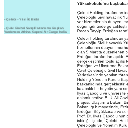
Yüksekokulu’nu başbakan
Çelebi Holding tarafından inș
Çelebioğlu Sivil havacılık Yü
- Çelebi - Yılın İK Ekibi
yer hizmetlerinin duayeni m
doğumgününde gerçekleștiri
- ÇHH Global Satış/Pazarlama Başkan
Recep Tayyip Erdoğan tarafı
Yardımcısı Athina Kapeni Air Cargo India
etkinliğinde panele katıldı
Çelebi Holding tarafından yap
Çelebioğlu Sivil Havacılık Yü
- Çelebi Delhi Kargo'ya : Yılın Cargo
hizmetlerinin duayeni merh
Hizmet Sağlayıcısı" Ödülü!
olan 5 Mart'ta düzenlenen b
- 8.1.2016 / Çelebi Genel Müdürlük - Yeni
Erdoğan tarafından açıldı.
Yılın İlk Buluşması
gerçekleștirilen toplu açılı
Erdoğan ve Ulaștırma Bakanı 
- 1Goal/1Team/1Company- 8.1.2016 /
Cavit Çelebioğlu Sivil Havac
Çelebi Aviation Holding's First Event of the
Yerleșkesi'nde yapılan tören
New Year
Holding Yönetim Kurulu Baș
bașkanlığında gerçekleștiri
- Çelebi Delhi Yer Hizmetleri'nden Cathay
Pacific Kargo'ya ramp hizmeti başladı
kalabalık bir heyetin yanı sı
İlyas Çapoğlu ve üniversite
- ÇelebiNas'dan Cathay Pacific'e yolcu,
anlamlı hediye E. Ü. Ali Cav
ramp, kargo, depolama hizmeti bir arada!
projesi; Ulaștırma Bakanı Bi
Bakanlığı himayesinde, Erzin
- Havaalanı Yer Hizmetleri kategorisinde
Erdoğan Büyükkasap ve sonr
2015 Skalite Ödülü Çelebi Hava
Prof. Dr. İlyas Çapoğlu'nun 
Servisi'nin oldu!
ișbirliği içinde, Çelebi Ho
Çelebioğlu ve Yönetim Kuru
- G20 Zirvesinde Çelebi Hava Servisi