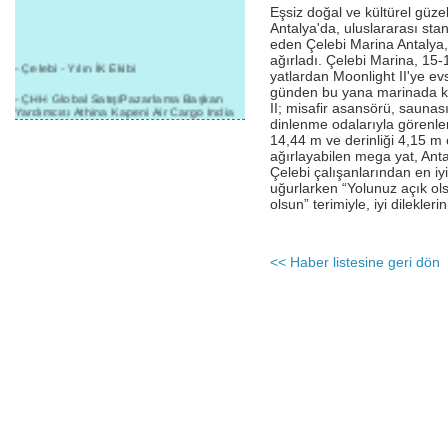
Eşsiz doğal ve kültürel güzel
Antalya'da, uluslararası sta
eden Çelebi Marina Antalya,
ağırladı. Çelebi Marina, 15
- Çelebi - Yılın İK Ekibi
yatlardan Moonlight II'ye ev
günden bu yana marinada k
- ÇHH Global Satış/Pazarlama Başkan
II; misafir asansörü, saunası
Yardımcısı Athina Kapeni Air Cargo India
dinlenme odalarıyla görenle
etkinliğinde panele katıldı
14,44 m ve derinliği 4,15 m o
- Çelebi Delhi Kargo'ya : Yılın Cargo
ağırlayabilen mega yat, Ant
Hizmet Sağlayıcısı" Ödülü!
Çelebi çalışanlarından en iyi
uğurlarken “Yolunuz açık ol
- 8.1.2016 / Çelebi Genel Müdürlük - Yeni
olsun” terimiyle, iyi dileklerini
Yılın İlk Buluşması
- 1Goal/1Team/1Company- 8.1.2016 /
Çelebi Aviation Holding's First Event of the
<< Haber listesine geri dön
New Year
- Çelebi Delhi Yer Hizmetleri'nden Cathay
Pacific Kargo'ya ramp hizmeti başladı
- ÇelebiNas'dan Cathay Pacific'e yolcu,
ramp, kargo, depolama hizmeti bir arada!
- Havaalanı Yer Hizmetleri kategorisinde
2015 Skalite Ödülü Çelebi Hava
Servisi'nin oldu!
- G20 Zirvesinde Çelebi Hava Servisi