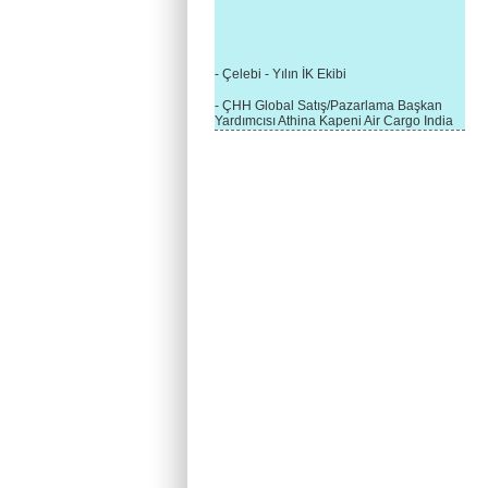
- Çelebi - Yılın İK Ekibi
- ÇHH Global Satış/Pazarlama Başkan
Yardımcısı Athina Kapeni Air Cargo India
etkinliğinde panele katıldı
- Çelebi Delhi Kargo'ya : Yılın Cargo
Hizmet Sağlayıcısı" Ödülü!
- 8.1.2016 / Çelebi Genel Müdürlük - Yeni
Yılın İlk Buluşması
- 1Goal/1Team/1Company- 8.1.2016 /
Çelebi Aviation Holding's First Event of the
New Year
- Çelebi Delhi Yer Hizmetleri'nden Cathay
Pacific Kargo'ya ramp hizmeti başladı
- ÇelebiNas'dan Cathay Pacific'e yolcu,
ramp, kargo, depolama hizmeti bir arada!
- Havaalanı Yer Hizmetleri kategorisinde
2015 Skalite Ödülü Çelebi Hava
Servisi'nin oldu!
- G20 Zirvesinde Çelebi Hava Servisi