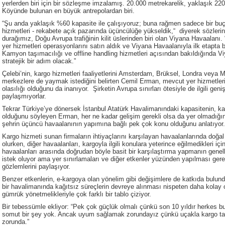
yerlerden biri için bir sözleşme imzalamış. 20.000 metrekarelik, yaklaşık 22
Köyünde bulunan en büyük antrepolardan biri.
“Şu anda yaklaşık %60 kapasite ile çalışıyoruz; buna rağmen sadece bir buçu
hizmetleri - rekabete açık pazarında üçüncülüğe yükseldik,“ diyerek sözlerin
durağımız, Doğu Avrupa trafiğinin kilit üslerinden biri olan Viyana Havaalanı.
yer hizmetleri operasyonlarını satın aldık ve Viyana Havaalanıyla ilk etapta bir
Kamyon taşımacılığı ve offline handling hizmetleri açısından bakıldığında Vi
stratejik bir adım olacak.”
Çelebi’nin, kargo hizmetleri faaliyetlerini Amsterdam, Brüksel, Londra veya M
merkezlere de yaymak istediğini belirten Cemil Erman, mevcut yer hizmetleri f
olasılığı olduğunu da inanıyor. Şirketin Avrupa sınırları ötesiyle de ilgili gen
paylaşmıyorlar.
Tekrar Türkiye’ye dönersek İstanbul Atatürk Havalimanındaki kapasitenin, karg
olduğunu söyleyen Erman, her ne kadar gelişim gerekli olsa da yer olmadığını
şehrin üçüncü havaalanının yapımına bağlı pek çok konu olduğunu anlatıyor.
Kargo hizmeti sunan firmaların ihtiyaçlarını karşılayan havaalanlarında doğ
olurken, diğer havaalanları, kargoyla ilgili konulara yeterince eğilmedikleri içi
havaalanları arasında doğrudan böyle basit bir karşılaştırma yapmanın genel
istek oluyor ama yer sınırlamaları ve diğer etkenler yüzünden yapılması g
gözlemlerini paylaşıyor.
Benzer etkenlerin, e-kargoya olan yönelim gibi değişimlere de katkıda bulund
bir havalimanında kağıtsız süreçlerin devreye alınması nispeten daha kolay o
gümrük yönetmelikleriyle çok farklı bir tablo çiziyor.
Bir tebessümle ekliyor: “Pek çok güçlük olmalı çünkü son 10 yıldır herkes 
somut bir şey yok. Ancak uyum sağlamak zorundayız çünkü uçakla kargo taşım
zorunda.”