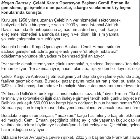
Megan Ramsay,
Çelebi Kargo Operasyon Başkanı
Cemil Erman ile
genişleme, gelişmekte olan pazarlar, e-kargo ve ekonomik iyileşme
konularında konuştu.
Kuruluşu 1958 yılına uzanan Çelebi’nin yer hizmetleri sektöründeki
faaliyetleri köklü bir geçmişe sahip. 2003 yılında İstanbul Atatürk
Havalimanında ilk antreposunu açmasının ardından şirket, kargo
elleçleme hizmetleri alanında da saygın ve itibarlı bir isim yapma
yolunda çalışmalarını sürdürüyor.
Bununla beraber Kargo Operasyon Başkanı Cemil Erman, şirketin
sadece genişlemek adına genişlemek yerine “stratejik noktalara”
odaklanma yönünde bir yaklaşım benimsediğini anlatıyor.
“Her yerde olmak istemiyoruz çünkü uzmanlığın, sadece “kapsamak”tan daha
Erman ekliyor: “En azından iyi iş hacmi olan stratejik yerleri belirleyerek seç
Çelebi Kargo ve Antrepo İşletmeciliğinin yurt dışında genişleme yolunda attı
faaliyet geçmek olmuş. Buradaki pazar payını hızla artıran şirket, şu anda bu
%92’sini üstlenmiş durumda ve bu haliyle Macaristan pazarının neredeyse ta
“Ardından Delhi’deki bir kargo lisansı ihalesini kazandık,” diyor Erman. “İki 
terminaliyle (brownfield) ilgili olan ihaleye girmeyi tercih ettik çünkü böyle
Delhi’de yaklaşık 650.000 ton kargo işlem görüyor; bunun hemen hemen 500.0
Sıfırdan yapılan kompleks ise daha yeni tamamlandı ve ancak kısa bir süre ö
Buradaki projenin bir parçası, “muazzam” kargo hacimleriyle baş etmekte zo
edilmesiydi. Cemil Erman, geçtiğimiz birkaç ay içinde yaşanan küçük çaplı a
ve ihracatın tekrar büyümeye başladığına dikkat çekiyor ve Çelebi’nin, gel
hazır olduğunu söylüyor.
Dikkatini tekrar Avrupa’ya çeviren şirket, 2011 yılı başlarında Frankfurt H