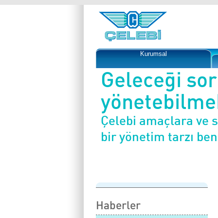
Kurumsal
Geleceği so
yönetebilmek
Çelebi amaçlara ve 
bir yönetim tarzı be
Haberler