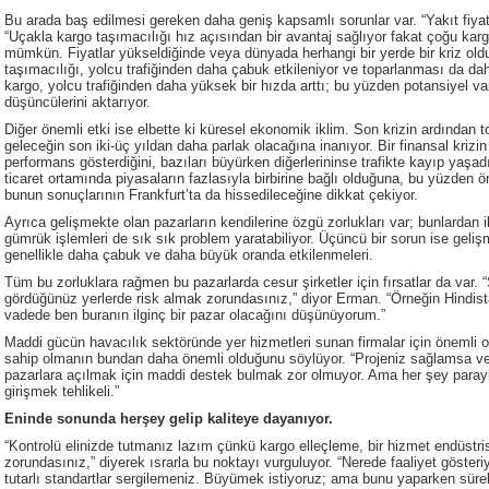
Bu arada baş edilmesi gereken daha geniş kapsamlı sorunlar var. “Yakıt fiya
“Uçakla kargo taşımacılığı hız açısından bir avantaj sağlıyor fakat çoğu kar
mümkün. Fiyatlar yükseldiğinde veya dünyada herhangi bir yerde bir kriz o
taşımacılığı, yolcu trafiğinden daha çabuk etkileniyor ve toparlanması da d
kargo, yolcu trafiğinden daha yüksek bir hızda arttı; bu yüzden potansiyel var
düşüncülerini aktarıyor.
Diğer önemli etki ise elbette ki küresel ekonomik iklim. Son krizin ardında
geleceğin son iki-üç yıldan daha parlak olacağına inanıyor. Bir finansal krizin 
performans gösterdiğini, bazıları büyürken diğerlerininse trafikte kayıp yaşad
ticaret ortamında piyasaların fazlasıyla birbirine bağlı olduğuna, bu yüzden
bunun sonuçlarının Frankfurt’ta da hissedileceğine dikkat çekiyor.
Ayrıca gelişmekte olan pazarların kendilerine özgü zorlukları var; bunlardan il
gümrük işlemleri de sık sık problem yaratabiliyor. Üçüncü bir sorun ise geli
genellikle daha çabuk ve daha büyük oranda etkilenmeleri.
Tüm bu zorluklara rağmen bu pazarlarda cesur şirketler için fırsatlar da var.
gördüğünüz yerlerde risk almak zorundasınız,” diyor Erman. “Örneğin Hindist
vadede ben buranın ilginç bir pazar olacağını düşünüyorum.”
Maddi gücün havacılık sektöründe yer hizmetleri sunan firmalar için önemli o
sahip olmanın bundan daha önemli olduğunu söylüyor. “Projeniz sağlamsa ve 
pazarlara açılmak için maddi destek bulmak zor olmuyor. Ama her şey parayla 
girişmek tehlikeli.”
Eninde sonunda herşey gelip kaliteye dayanıyor.
“Kontrolü elinizde tutmanız lazım çünkü kargo elleçleme, bir hizmet endüstris
zorundasınız,” diyerek ısrarla bu noktayı vurguluyor. “Nerede faaliyet gösteri
tutarlı standartlar sergilemeniz. Büyümek istiyoruz; ama bunu yaparken sürek