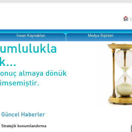
İnsan Kaynakları
Medya İlişkileri
rumlulukla
...
sonuç almaya dönük
nimsemiştir.
Güncel Haberler
Stratejik konumlandırma