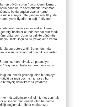
tları en büyük sorun,” diyor Cemil Erman.
gonun daha ucuz alternatiflerle taşınması
lduğunda, bu durumdan uçakla kargo
aha uzun sürüyor. Öte yandan son 10 yılda
, ama yakıt fiyatlarına bağlı,” diyerek
n toparlanmak uzun zaman alırken Erman,
getirdiği baskılar altında her pazarın farklı
ığını aktarıyor. Bununla birlikte günümüz
 örneğin Uzak Doğu’da bir yavaşlama varsa
ki altyapı yetersizliği. Bunun dışında
şmekte olan pazarların ekonomik krizlerden
 “Strateji uzmanı olmak ve potansiyel
an’da iş kuran fazla kişi yok; ama uzun
lduğunu, ancak geleceği olan bir projeye
güçlü bir mali geçmişiniz varsa bu
bitmiyor; derinliksiz bir yayılıma
i ve müşterilerinize kaliteli hizmet sunmak
yor olursanız olun önemli olan her yerde
liliği sağlamak, itibarlı markamızla