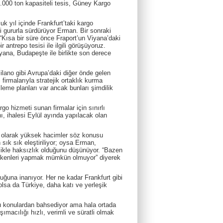
0.000 ton kapasiteli tesis, Güney Kargo
k yıl içinde Frankfurt’taki kargo
i gururla sürdürüyor Erman. Bir sonraki
 “Kısa bir süre önce Fraport’un Viyana’daki
 antrepo tesisi ile ilgili görüşüyoruz.
yana, Budapeşte ile birlikte son derece
ilano gibi Avrupa’daki diğer önde gelen
irmalarıyla stratejik ortaklık kurma
işleme planları var ancak bunları şimdilik
o hizmeti sunan firmalar için sınırlı
, ihalesi Eylül ayında yapılacak olan
al olarak yüksek hacimler söz konusu
n sık sık eleştiriliyor; oysa Erman,
likle haksızlık olduğunu düşünüyor. “Bazen
erekenleri yapmak mümkün olmuyor” diyerek
uğuna inanıyor. Her ne kadar Frankfurt gibi
lsa da Türkiye, daha katı ve yerleşik
bu konulardan bahsediyor ama hala ortada
acılığı hızlı, verimli ve süratli olmak