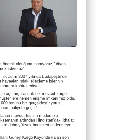
 önemli olduğuna inanıyoruz,” diyen
mek istiyoruz”.
ğı ilk adım 2007 yılında Budapeşte’de
 havaalanındaki elleçleme işlerinin
mamını kontrol ediyor.
ihale açılmıştı ancak biz mevcut kargo
ce müşterilere hemen erişme imkanımız oldu.
00 tonunu biz gerçekleştiriyoruz.
nce faaliyete geçti.”
rlanan mevcut tesisin modernize
ksamanın ardından Hindistan’daki ithalat
ecekte daha yüksek hacimleri üstlenmeye
avaalanı Güney Kargo Köyünde kalan son