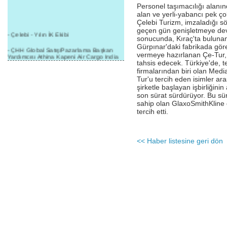
Personel taşımacılığı alanın
alan ve yerli-yabancı pek ç
Çelebi Turizm, imzaladığı s
geçen gün genişletmeye dev
- Çelebi - Yılın İK Ekibi
sonucunda, Kıraç'ta buluna
Gürpınar'daki fabrikada gör
- ÇHH Global Satış/Pazarlama Başkan
vermeye hazırlanan Çe-Tur, 
Yardımcısı Athina Kapeni Air Cargo India
tahsis edecek. Türkiye'de, 
etkinliğinde panele katıldı
firmalarından biri olan Med
- Çelebi Delhi Kargo'ya : Yılın Cargo
Tur'u tercih eden isimler aras
Hizmet Sağlayıcısı" Ödülü!
şirketle başlayan işbirliğin
son sürat sürdürüyor. Bu sür
- 8.1.2016 / Çelebi Genel Müdürlük - Yeni
sahip olan GlaxoSmithKline 
Yılın İlk Buluşması
tercih etti.
- 1Goal/1Team/1Company- 8.1.2016 /
Çelebi Aviation Holding's First Event of the
New Year
<< Haber listesine geri dön
- Çelebi Delhi Yer Hizmetleri'nden Cathay
Pacific Kargo'ya ramp hizmeti başladı
- ÇelebiNas'dan Cathay Pacific'e yolcu,
ramp, kargo, depolama hizmeti bir arada!
- Havaalanı Yer Hizmetleri kategorisinde
2015 Skalite Ödülü Çelebi Hava
Servisi'nin oldu!
- G20 Zirvesinde Çelebi Hava Servisi