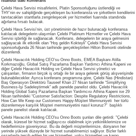
İstanbul’daki Konferans
Çelebi Hava Servisi misafirlerini, Platin Sponsorluğunu üstlendiği ve
THY’nin ev sahipliğinde gerçekleşen bu konferansta ve şirketlerin kendilerini
tanıtacakları stantlarla zenginleşecek yer hizmetleri fuarında standında
ağırlama fırsatı bulacak.
Çelebi Hava Servisi’nin, üst yönetiminin de hazır bulunacağı konferansa
katılacak delegelerin ulaşımları Çelebi Platinum Hizmetler ve Çelebi Hava
Servisi işbirliği ile sağlanacak. Konferans, delegelerin bir araya gelmesini
sağlayacak ilk etkinlik olan “Hoş geldin Kokteyli” Çelebi Hava Servisi
sponsorluğunda 26 Nisan tarihinde gerçekleştirilen Hilton Bomonti otelinde
düzenlendi.
Çelebi Havacılık Holding CEO’su Onno Boots, EMEA Başkanı Atilla
Korkmazoğlu, Global Satış Pazarlama Başkan Yardımcı Athina Kapeni ve
diğer Çelebi Havacılık Holding ve Çelebi Hava Servisi yönetici ve
çalışanları, firmanın birçok iş ortağı ile bir araya gelerek görüş alışverişinde
bulunabilecekler. Ayrıca konferans programına göre, Çelebi Nas (Hindistan)
Baş Operasyon Direktörü Tauseef Khan 27 Nisan tarihinde “Simplifying
Business-İşi Sadeleştirmek” adlı panelde panelist oldu. Çelebi Havacılık
Holding Global Satış Pazarlama Başkan Yardımcısı Athina Kapeni ise 29
Nisan tarihindeki “Customer Satisfaction: Despite Regulatory Restrictions,
How Can We Keep our Customers Happy-Müşteri Memnuniyeti her türlü
düzenlemeye karşılık Müşteri memnuniyetini nasıl koruruz?” başlıklı
panele panelist olarak katılacak.
Çelebi Havacılık Holding CEO'su Onno Boots şunları dile getirdi: "Çelebi
olarak, küresel bir hizmet sağlayıcısı olabilmek için yetkinliklerimize ve
hedeflerimize güveniyoruz. Bu da değerli müşterilerimize, dünyanın her
yerinde yüksek düzeyde bir hizmet sunabilmemizi sağlıyor. Bizler farklı
pazarlarda tercih edilen bir yer hizmetleri, yolcu hizmetleri ve kargo