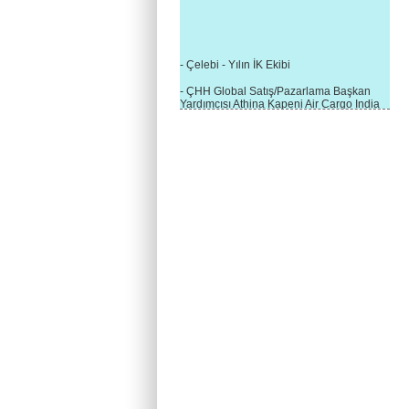
- Çelebi - Yılın İK Ekibi
- ÇHH Global Satış/Pazarlama Başkan
Yardımcısı Athina Kapeni Air Cargo India
etkinliğinde panele katıldı
- Çelebi Delhi Kargo'ya : Yılın Cargo
Hizmet Sağlayıcısı" Ödülü!
- 8.1.2016 / Çelebi Genel Müdürlük - Yeni
Yılın İlk Buluşması
- 1Goal/1Team/1Company- 8.1.2016 /
Çelebi Aviation Holding's First Event of the
New Year
- Çelebi Delhi Yer Hizmetleri'nden Cathay
Pacific Kargo'ya ramp hizmeti başladı
- ÇelebiNas'dan Cathay Pacific'e yolcu,
ramp, kargo, depolama hizmeti bir arada!
- Havaalanı Yer Hizmetleri kategorisinde
2015 Skalite Ödülü Çelebi Hava
Servisi'nin oldu!
- G20 Zirvesinde Çelebi Hava Servisi