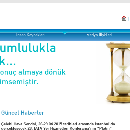
İnsan Kaynakları
Medya İlişkileri
rumlulukla
...
sonuç almaya dönük
nimsemiştir.
Güncel Haberler
Çelebi Hava Servisi, 26-29.04.2015 tarihleri arasında İstanbul’da
gerçekleşecek 28. IATA Yer Hizmetleri Konferansı’nın “Platin”