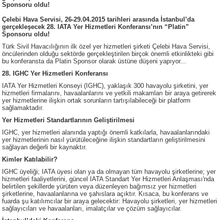
Sponsoru oldu!
Çelebi Hava Servisi, 26-29.04.2015 tarihleri arasında İstanbul’da
gerçekleşecek 28. IATA Yer Hizmetleri Konferansı’nın “Platin”
Sponsoru oldu!
Türk Sivil Havacılığının ilk özel yer hizmetleri şirketi Çelebi Hava Servisi,
öncülerinden olduğu sektörde gerçekleştirilen birçok önemli etkinlikteki gibi
bu konferansta da Platin Sponsor olarak üstüne düşeni yapıyor...
28. IGHC Yer Hizmetleri Konferansı
IATA Yer Hizmetleri Konseyi (IGHC), yaklaşık 300 havayolu şirketini, yer
hizmetleri firmalarını, havaalanlarını ve yetkili makamları bir araya getirerek
yer hizmetlerine ilişkin ortak sorunların tartışılabileceği bir platform
sağlamaktadır.
Yer Hizmetleri Standartlarının Geliştirilmesi
IGHC, yer hizmetleri alanında yaptığı önemli katkılarla, havaalanlarındaki
yer hizmetlerinin nasıl yürütüleceğine ilişkin standartların geliştirilmesini
sağlayan değerli bir kaynaktır.
Kimler Katılabilir?
IGHC üyeliği; IATA üyesi olan ya da olmayan tüm havayolu şirketlerine; yer
hizmetleri faaliyetlerini, güncel IATA Standart Yer Hizmetleri Anlaşması'nda
belirtilen şekillerde yürüten veya düzenleyen bağımsız yer hizmetleri
şirketlerine, havaalanlarına ve şahıslara açıktır. Kısaca, bu konferans ve
fuarda şu katılımcılar bir araya gelecektir: Havayolu şirketleri, yer hizmetleri
sağlayıcıları ve havaalanları, imalatçılar ve çözüm sağlayıcılar.