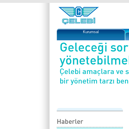
Kurumsal
Geleceği so
yönetebilmek
Çelebi amaçlara ve 
bir yönetim tarzı be
Haberler