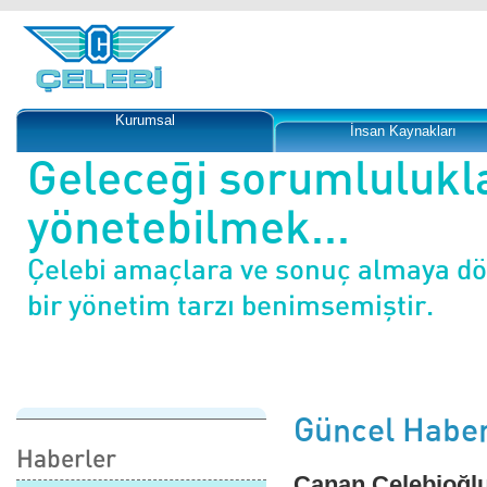
Kurumsal
İnsan Kaynakları
Geleceği sorumlulukl
yönetebilmek...
Çelebi amaçlara ve sonuç almaya d
bir yönetim tarzı benimsemiştir.
Güncel Haber
Haberler
Canan Çelebioğlu,