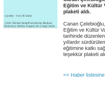
Eğitim ve Kültür 
plaketi aldı.
- Çelebi - Yılın İK Ekibi
- ÇHH Global Satış/Pazarlama Başkan
Canan Çelebioğlu, 
Yardımcısı Athina Kapeni Air Cargo India
Eğitim ve Kültür V
etkinliğinde panele katıldı
tarihinde düzenle
- Çelebi Delhi Kargo'ya : Yılın Cargo
Hizmet Sağlayıcısı" Ödülü!
yıllardır sürdürüle
- 8.1.2016 / Çelebi Genel Müdürlük - Yeni
eğitimine katkı sağ
Yılın İlk Buluşması
teşekkür plaketi al
- 1Goal/1Team/1Company- 8.1.2016 /
Çelebi Aviation Holding's First Event of the
New Year
- Çelebi Delhi Yer Hizmetleri'nden Cathay
Pacific Kargo'ya ramp hizmeti başladı
<< Haber listesine
- ÇelebiNas'dan Cathay Pacific'e yolcu,
ramp, kargo, depolama hizmeti bir arada!
- Havaalanı Yer Hizmetleri kategorisinde
2015 Skalite Ödülü Çelebi Hava
Servisi'nin oldu!
- G20 Zirvesinde Çelebi Hava Servisi