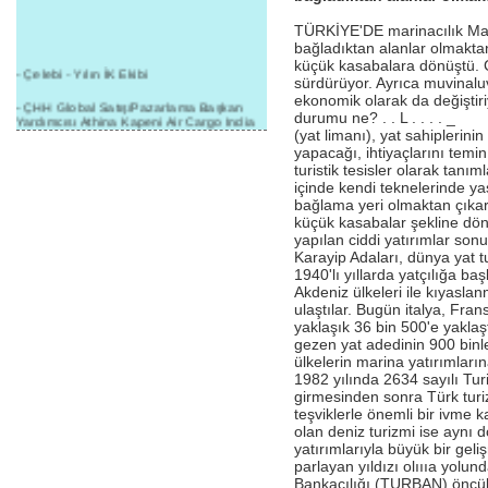
TÜRKİYE'DE marinacılık Marin
bağladıktan alanlar olmaktan
küçük kasabalara dönüştü. 
- Çelebi - Yılın İK Ekibi
sürdürüyor. Ayrıca muvinaluv
ekonomik olarak da değiştiri
- ÇHH Global Satış/Pazarlama Başkan
durumu ne? . . L . . . . 
Yardımcısı Athina Kapeni Air Cargo India
(yat limanı), yat sahiplerini
etkinliğinde panele katıldı
yapacağı, ihtiyaçlarını temi
- Çelebi Delhi Kargo'ya : Yılın Cargo
turistik tesisler olarak tanım
Hizmet Sağlayıcısı" Ödülü!
içinde kendi teknelerinde ya
bağlama yeri olmaktan çıkar
- 8.1.2016 / Çelebi Genel Müdürlük - Yeni
küçük kasabalar şekline dön
Yılın İlk Buluşması
yapılan ciddi yatırımlar so
Karayip Adaları, dünya yat t
- 1Goal/1Team/1Company- 8.1.2016 /
1940'lı yıllarda yatçılığa b
Çelebi Aviation Holding's First Event of the
New Year
Akdeniz ülkeleri ile kıyasl
ulaştılar. Bugün italya, Fra
- Çelebi Delhi Yer Hizmetleri'nden Cathay
yaklaşık 36 bin 500'e yaklaş
Pacific Kargo'ya ramp hizmeti başladı
gezen yat adedinin 900 binle
ülkelerin marina yatırımların
- ÇelebiNas'dan Cathay Pacific'e yolcu,
1982 yılında 2634 sayılı Tur
ramp, kargo, depolama hizmeti bir arada!
girmesinden sonra Türk turiz
teşviklerle önemli bir ivme 
- Havaalanı Yer Hizmetleri kategorisinde
olan deniz turizmi ise aynı
2015 Skalite Ödülü Çelebi Hava
Servisi'nin oldu!
yatırımlarıyla büyük bir geli
parlayan yıldızı olıııa yolu
- G20 Zirvesinde Çelebi Hava Servisi
Bankacılığı (TURBAN) öncü