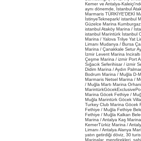
Antalya İstasyonu Ekibinden Kusursuz
Kemer ve Antalya-Kaleiçi'n
Hizmet!
aynı dönemde, İstanbul Atak
Marmaris TÜRKİYE'DEKİ MA
- Çelebi Havacılık Holding Grup CEO
İstinyeTeknepark/ istanbul 
Onno Boots "Air Cargo Update"
Güzelce Marina Kumburgaz /
Dergisi'nde
istanbul Ataköy Marina / İst
- Çelebi Koşu Takımı "Çelebrities"'TOÇEV
istanbul Marintürk İstanbul C
yardımseverlik koşusunda!
Marina / Yalova Trilye Yat 
Limanı Mudanya / Bursa Ça
- Çelebi Havacılık Grup CEO'su Onno
Marina / Çanakkale Setur Ay
Boots Endonezya Havaalanları ve
İzmir Levent Marina Inciralt
Havacılık Forumunda Konuşmacı Oldu
Çeşme Marina / izmir Port A
Sığacık Seferihisar / izmir 
- Çelebi Delhi Yer Hizmetleri ISAGO
denetimi başarı ile tamamlandı!
Didim Marina / Aydın Palmar
Bodrum Marina / Muğla D-M
- Canan Çelebioğlu DEIK Türkiye-
Marmaris Netsel Marina / 
Hindistan İş Konseyi Başkanı seçildi
/ Muğla Martı Marina Orhan
MarintürkGöcekExclusivePo
- ÇHS Bodrum İstasyonu "Engelsiz
Marina Göcek Fethiye / Muğ
Havaalanı Kuruluşu" Sertifikasını aldı!
Muğla Marintürk Göcek Vill
Turkey Club Marina Göcek 
- ÇHS Dalaman İstasyonu "Engelsiz
Fethiye / Muğla Fethiye Bel
Havaalanı Kuruluşu" Sertifikasını aldı!
Fethiye / Muğla Kalkan Bele
- Çelebi Havacılık Holding Mali İşler
Marina / Antalya Kaş Marina 
Başkanı Elvan Hamidoğlu iki konferansta
KemerTürkiz Marina / Antalya
konuşmacı idi.
Limanı / Antalya Alanya Mari
yatın getirdiği döviz, 30 tur
- Sayın Canan Çelebioğlu DEIK Türkiye-
Marinalar, mendirekleri, sahil
Hindistan İş Konseyi Başkanı seçildi.