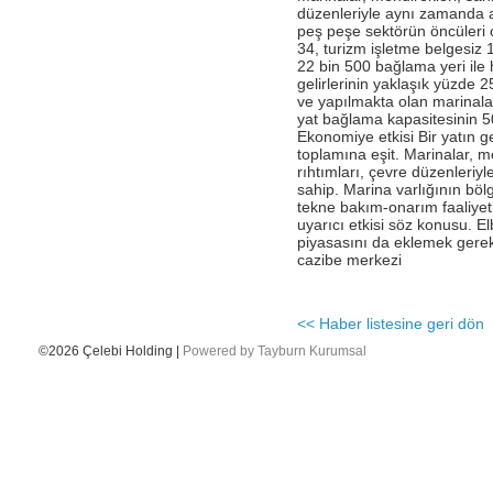
düzenleriyle aynı zamanda alt
peş peşe sektörün öncüleri o
- Katar Havayolları Delhi’de Çelebi ‘yi
seçti.
34, turizm işletme belgesiz 
22 bin 500 bağlama yeri ile 
- Ingiliz Havayolları-British Airways,
gelirlerinin yaklaşık yüzde 2
Londra Heathrow–Viyana arasında
ve yapılmakta olan marinalar 
haftada 5 uçuşuna ek olarak, Viyana-
yat bağlama kapasitesinin 50
Londra – Gatwick arasında yeni 6 uçuşa
Ekonomiye etkisi Bir yatın ge
başladığını duyurdu
toplamına eşit. Marinalar, me
rıhtımları, çevre düzenleriyl
- Çelebi Delhi Kargo Cathay Pacific
Havayolları’ndan teşekkür belgesi aldı
sahip. Marina varlığının böl
tekne bakım-onarım faaliyet
- EN GÜÇLÜ 50 İK LİDERİ
uyarıcı etkisi söz konusu. E
piyasasını da eklemek gerek
- CEO'muz Onno Boots ile yapılan
cazibe merkezi
Unibusiness Dergisi Röportajı
- Çelebi Akademi IV mezunlarını verdi.
<< Haber listesine geri dön
- Çelebi Delhi Kargo Terminali’nin CII “En
iyi Terminal İşleticisi” kategorisinde
©2026 Çelebi Holding |
Powered by Tayburn Kurumsal
ödüllendirilmiştir.
- ÇELEBİ IGHC SPONSORU
- Geleneksel Resim Yarışmamızın
kazananlarını kutlarız...
- Çelebi Delhi Yer Hizmetleri Air Asia
firmasinin iç hat uçuşlarına hizmet