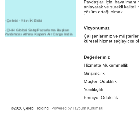
Paydaşları için, havalimanı m
anlayarak ve sürekli kalitel
çözüm ortağı olmak
- Çelebi - Yılın İK Ekibi
Vizyonumuz
- ÇHH Global Satış/Pazarlama Başkan
Yardımcısı Athina Kapeni Air Cargo India
Çalışanlarımız ve müşteriler
etkinliğinde panele katıldı
küresel hizmet sağlayıcısı 
- Çelebi Delhi Kargo'ya : Yılın Cargo
Hizmet Sağlayıcısı" Ödülü!
Değerlerimiz
- 8.1.2016 / Çelebi Genel Müdürlük - Yeni
Yılın İlk Buluşması
Hizmette Mükemmellik
Girişimcilik
- 1Goal/1Team/1Company- 8.1.2016 /
Çelebi Aviation Holding's First Event of the
Müşteri Odaklılık
New Year
Yenilikçilik
- Çelebi Delhi Yer Hizmetleri'nden Cathay
Pacific Kargo'ya ramp hizmeti başladı
Emniyet Odaklılık
- ÇelebiNas'dan Cathay Pacific'e yolcu,
©2026 Çelebi Holding |
Powered by Tayburn Kurumsal
ramp, kargo, depolama hizmeti bir arada!
- Havaalanı Yer Hizmetleri kategorisinde
2015 Skalite Ödülü Çelebi Hava
Servisi'nin oldu!
- G20 Zirvesinde Çelebi Hava Servisi