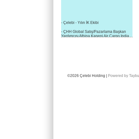
- Çelebi - Yılın İK Ekibi
- ÇHH Global Satış/Pazarlama Başkan
Yardımcısı Athina Kapeni Air Cargo India
etkinliğinde panele katıldı
- Çelebi Delhi Kargo'ya : Yılın Cargo
Hizmet Sağlayıcısı" Ödülü!
- 8.1.2016 / Çelebi Genel Müdürlük - Yeni
Yılın İlk Buluşması
- 1Goal/1Team/1Company- 8.1.2016 /
©2026 Çelebi Holding |
Powered by Taybu
Çelebi Aviation Holding's First Event of the
New Year
- Çelebi Delhi Yer Hizmetleri'nden Cathay
Pacific Kargo'ya ramp hizmeti başladı
- ÇelebiNas'dan Cathay Pacific'e yolcu,
ramp, kargo, depolama hizmeti bir arada!
- Havaalanı Yer Hizmetleri kategorisinde
2015 Skalite Ödülü Çelebi Hava
Servisi'nin oldu!
- G20 Zirvesinde Çelebi Hava Servisi