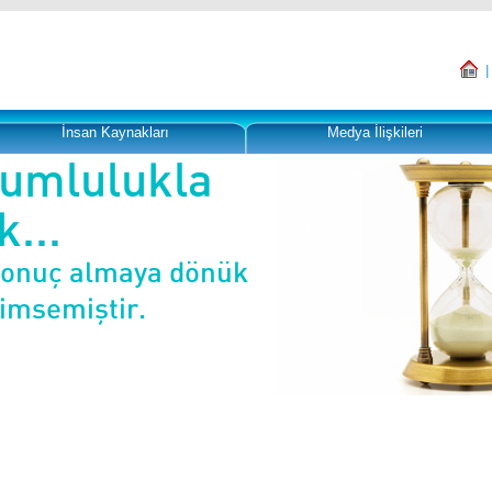
İnsan Kaynakları
Medya İlişkileri
rumlulukla
...
sonuç almaya dönük
nimsemiştir.