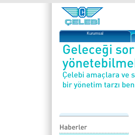
Kurumsal
Geleceği so
yönetebilmek
Çelebi amaçlara ve 
bir yönetim tarzı be
Haberler