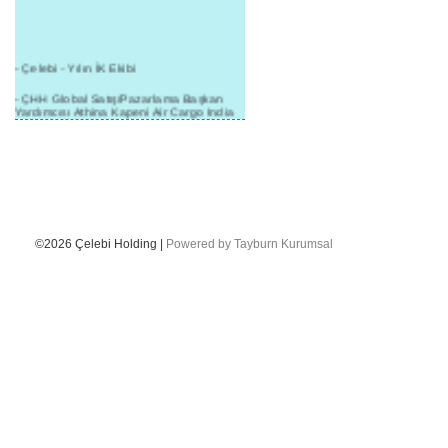
- Çelebi - Yılın İK Ekibi
- ÇHH Global Satış/Pazarlama Başkan
Yardımcısı Athina Kapeni Air Cargo India
etkinliğinde panele katıldı
- Çelebi Delhi Kargo'ya : Yılın Cargo
Hizmet Sağlayıcısı" Ödülü!
- 8.1.2016 / Çelebi Genel Müdürlük - Yeni
Yılın İlk Buluşması
- 1Goal/1Team/1Company- 8.1.2016 /
©2026 Çelebi Holding |
Powered by Tayburn Kurumsal
Çelebi Aviation Holding's First Event of the
New Year
- Çelebi Delhi Yer Hizmetleri'nden Cathay
Pacific Kargo'ya ramp hizmeti başladı
- ÇelebiNas'dan Cathay Pacific'e yolcu,
ramp, kargo, depolama hizmeti bir arada!
- Havaalanı Yer Hizmetleri kategorisinde
2015 Skalite Ödülü Çelebi Hava
Servisi'nin oldu!
- G20 Zirvesinde Çelebi Hava Servisi